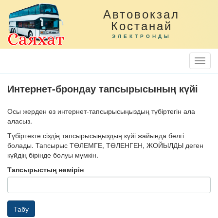
Автовокзал
Костанай
ЭЛЕКТРОНДЫ
Togg
Navi
Интернет-брондау тапсырысының күйі
Осы жерден өз интернет-тапсырысыңыздың түбіртегін ала
аласыз.
Түбіртекте сіздің тапсырысыңыздың күйі жайында белгі
болады. Тапсырыс ТӨЛЕМГЕ, ТӨЛЕНГЕН, ЖОЙЫЛДЫ деген
күйдің бірінде болуы мүмкін.
Тапсырыстың нөмірін
Табу