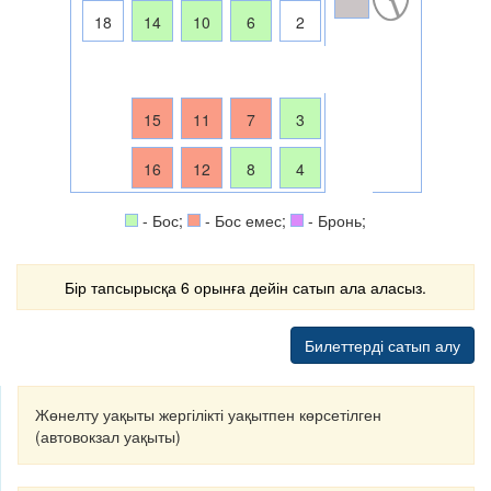
18
14
10
6
2
15
11
7
3
16
12
8
4
- Бос;
- Бос емес;
- Бронь;
Бір тапсырысқа 6 орынға дейін сатып ала аласыз.
Билеттерді сатып алу
Жөнелту уақыты жергілікті уақытпен көрсетілген
(автовокзал уақыты)