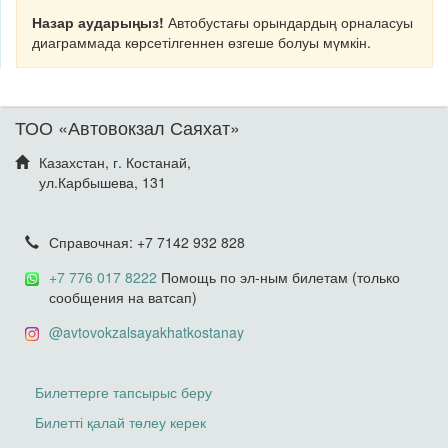
Назар аударыңыз!
Автобустағы орындардың орналасуы
диаграммада көрсетілгеннен өзгеше болуы мүмкін.
ТОО «Автовокзал Саяхат»
Казахстан, г. Костанай,
ул.Карбышева, 131
Справочная: +7 7142 932 828
+7 776 017 8222
Помощь по эл-ным билетам (только
сообщения на ватсап)
@avtovokzalsayakhatkostanay
Билеттерге тапсырыс беру
Билетті қалай төлеу керек