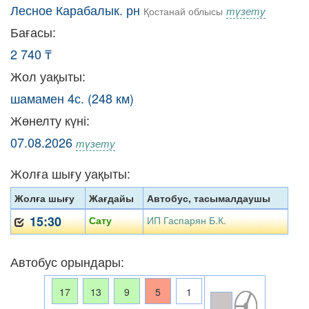
Лесное Карабалык. рн
түзету
Қостанай облысы
Бағасы:
2 740 ₸
Жол уақыты:
шамамен 4с. (248 км)
Жөнелту күні:
07.08.2026
түзету
Жолға шығу уақыты:
Жолға шығу
Жағдайы
Автобус, тасымалдаушы
15:30
Сату
ИП Гаспарян Б.К.
Автобус орындары:
17
13
9
5
1