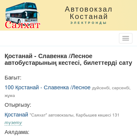
Автовокзал
Костанай
ЭЛЕКТРОНДЫ
Togg
Navi
Қостанай - Славенка /Лесное
автобустарының кестесі, билеттерді сату
Бағыт:
100 Қостанай - Славенка /Лесное
дүйсенбі, сәрсенбі,
жұма
Отырғызу:
Қостанай
"Саяхат" автовокзалы, Карбышев көшесі 131
түзету
Аялдама: