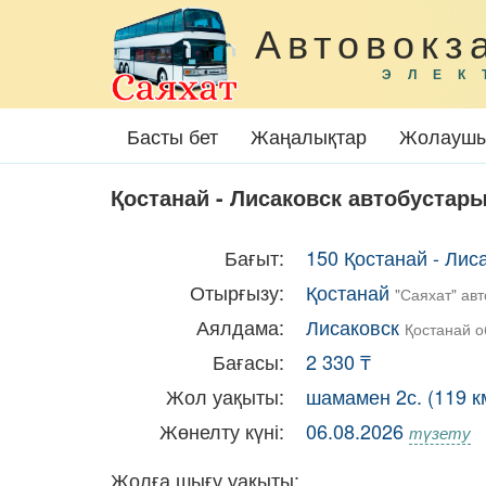
Автовокз
ЭЛЕК
Басты бет
Жаңалықтар
Жолаушы
Қостанай - Лисаковск автобустары
Бағыт:
150 Қостанай - Лис
Отырғызу:
Қостанай
"Саяхат" ав
Аялдама:
Лисаковск
Қостанай 
Бағасы:
2 330 ₸
Жол уақыты:
шамамен 2с. (119 к
Жөнелту күні:
06.08.2026
түзету
Жолға шығу уақыты: