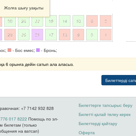
Жолға шығу уақыты
Бос;
- Бос емес;
- Бронь;
қа 6 орынға дейін сатып ала аласыз.
Билеттерді сат
Билеттерге тапсырыс беру
равочная: +7 7142 932 828
Билетті қалай төлеу керек
 776 017 8222
Помощь по эл-
Билеттерді қайтару
м билетам (только
общения на ватсап)
Оферта