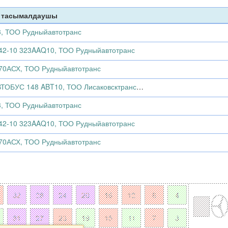
, тасымалдаушы
, ТОО Рудныйавтотранс
42-10 323AAQ10, ТОО Рудныйавтотранс
70АСХ, ТОО Рудныйавтотранс
МИКРОАВТОБУС 148 ABT10, ТОО Лисаковсктранссервис
, ТОО Рудныйавтотранс
42-10 323AAQ10, ТОО Рудныйавтотранс
70АСХ, ТОО Рудныйавтотранс