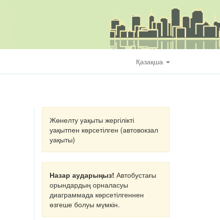
Қазақша
Жөнелту уақыты жергілікті
уақытпен көрсетілген (автовокзал
уақыты)
Назар аударыңыз!
Автобустағы
орындардың орналасуы
диаграммада көрсетілгеннен
өзгеше болуы мүмкін.