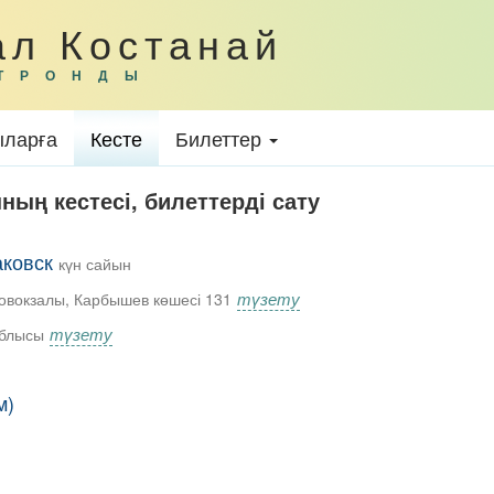
ал Костанай
ТРОНДЫ
ларға
Кесте
Билеттер
ның кестесі, билеттерді сату
аковск
күн сайын
түзету
товокзалы, Карбышев көшесі 131
түзету
облысы
м)