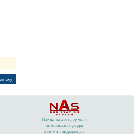
ып алу
Пайданы арттыру үшін
автовокзалыңызды
автоматтандырыңыз