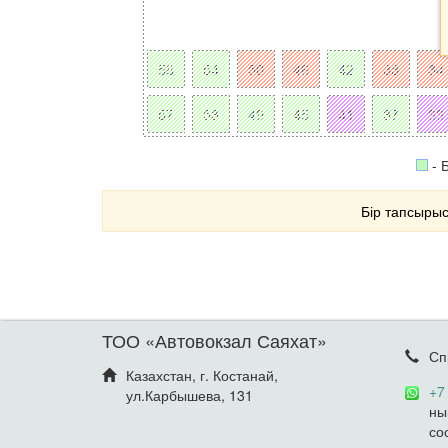
- 
Бір тапсырыс
ТОО «Автовокзал Саяхат»
Сп
Казахстан, г. Костанай,
+7
ул.Карбышева, 131
ны
со