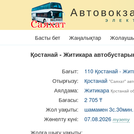
Автовокз
ЭЛЕК
Басты бет
Жаңалықтар
Жолаушы
Қостанай - Житикара автобустарын
Бағыт:
110 Қостанай - Жи
Отырғызу:
Қостанай
"Саяхат" ав
Аялдама:
Житикара
Қостанай о
Бағасы:
2 705 ₸
Жол уақыты:
шамамен 3с.30мин. 
Жөнелту күні:
07.08.2026
түзету
Жолға шығу уақыты: