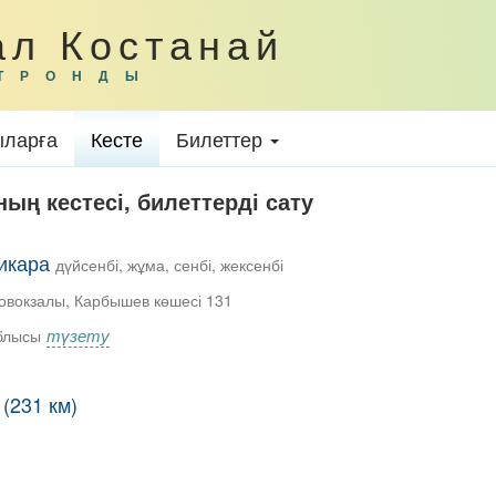
ал Костанай
ТРОНДЫ
ларға
Кесте
Билеттер
ың кестесі, билеттерді сату
тикара
дүйсенбі, жұма, сенбі, жексенбі
товокзалы, Карбышев көшесі 131
түзету
блысы
(231 км)