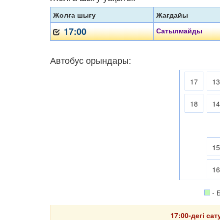
Жолға шығу
Жағдайы
17:00
Сатылмайды
Автобус орындары:
17
1
18
1
1
1
- 
17:00-дегі са