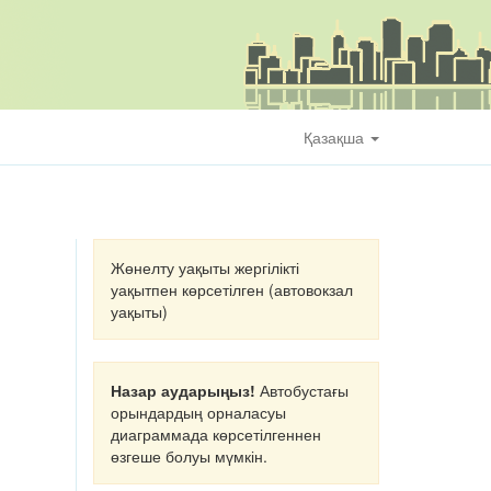
Қазақша
Жөнелту уақыты жергілікті
уақытпен көрсетілген (автовокзал
уақыты)
Назар аударыңыз!
Автобустағы
орындардың орналасуы
диаграммада көрсетілгеннен
өзгеше болуы мүмкін.