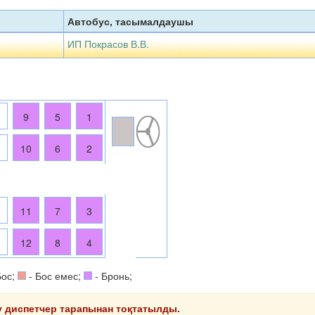
Автобус, тасымалдаушы
ИП Покрасов В.В.
3
9
5
1
4
10
6
2
5
11
7
3
6
12
8
4
Бос;
- Бос емес;
- Бронь;
ту диспетчер тарапынан тоқтатылды.